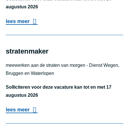
b
augustus 2026
e
o
lees meer
v
v
e
e
i
r
stratenmaker
l
a
i
meewerken aan de straten van morgen - Dienst Wegen,
d
g
Bruggen en Waterlopen
m
i
i
Solliciteren voor deze vacature kan tot en met 17
n
n
augustus 2026
g
i
m
o
lees meer
s
u
v
stratenmaker
t
s
e