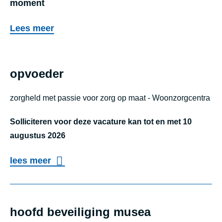
moment
Lees meer
opvoeder
zorgheld met passie voor zorg op maat - Woonzorgcentra
Solliciteren voor deze vacature kan tot en met 10
augustus 2026
o
lees meer
v
opvoeder
e
r
hoofd beveiliging musea