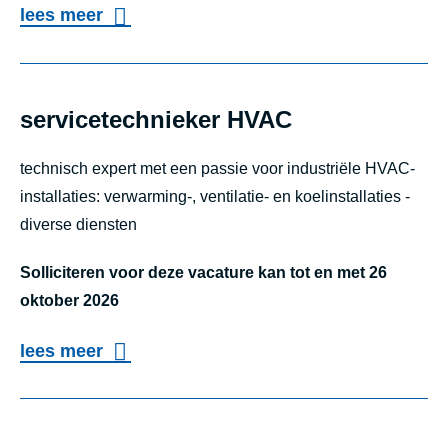
n
o
lees meer
a
H
v
n
i
e
c
s
r
servicetechnieker HVAC
e
t
m
o
o
technisch expert met een passie voor industriële HVAC-
e
f
installaties: verwarming-, ventilatie- en koelinstallaties -
r
d
f
diverse diensten
i
e
i
s
w
Solliciteren voor deze vacature kan tot en met 26
c
c
oktober 2026
e
e
h
r
r
o
lees meer
e
k
v
s
H
e
e
u
r
r