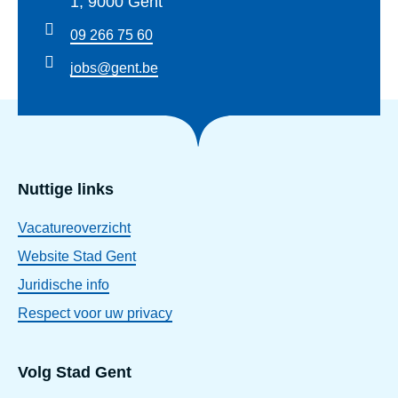
1, 9000 Gent
t
G
09 266 75 60
e
jobs@gent.be
n
t
Nuttige links
Vacatureoverzicht
Website Stad Gent
Juridische info
Respect voor uw privacy
Volg Stad Gent