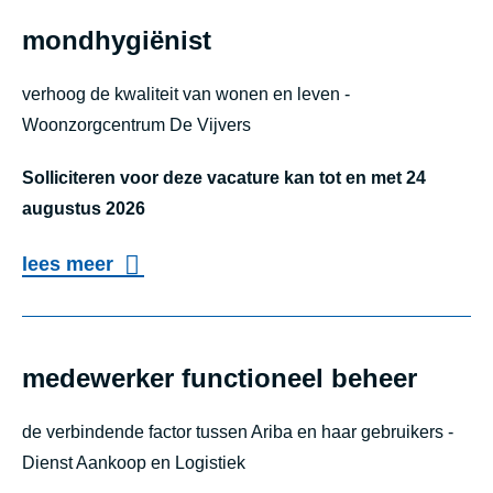
r
e
r
mondhygiënist
a
a
s
t
verhoog de kwaliteit van wonen en leven -
t
i
Woonzorgcentrum De Vijvers
r
e
a
Solliciteren voor deze vacature kan tot en met 24
f
t
augustus 2026
m
e
e
o
lees meer
n
d
v
mondhygiënist
m
e
e
a
w
r
medewerker functioneel beheer
k
e
m
e
r
de verbindende factor tussen Ariba en haar gebruikers -
o
r
Dienst Aankoop en Logistiek
k
n