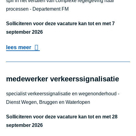
b
spil in het vertalen van complexe regelgeving naar
i
i
g
processen - Departement FM
e
r
t
e
h
e
i
Solliciteren voor deze vacature kan tot en met 7
e
c
e
september 2026
e
t
s
o
lees meer
r
e
)
v
compliance o
u
e
r
r
medewerker verkeerssignalisatie
-
c
S
specialist verkeerssignalisatie en wegenonderhoud -
o
T
Dienst Wegen, Bruggen en Waterlopen
m
A
p
Solliciteren voor deze vacature kan tot en met 28
M
l
september 2026
e
i