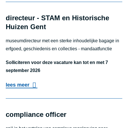
k
e
e
e
r
r
directeur - STAM en Historische
r
d
b
Huizen Gent
f
e
o
u
r
museumdirecteur met een sterke inhoudelijke bagage in
o
n
s
erfgoed, geschiedenis en collecties - mandaatfunctie
m
c
o
d
Solliciteren voor deze vacature kan tot en met 7
t
f
e
september 2026
i
t
s
o
o
f
lees meer
k
n
v
a
u
e
e
c
n
e
r
i
compliance officer
d
l
d
l
i