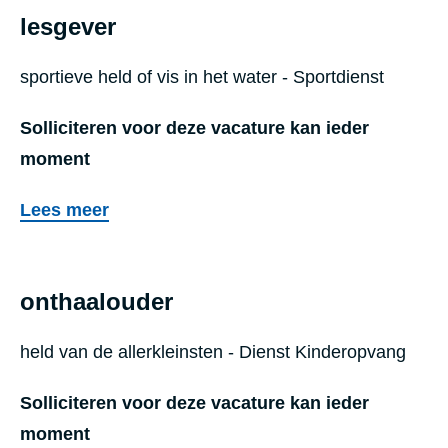
i
v
lesgever
s
z
e
e
e
sportieve held of vis in het water - Sportdienst
r
r
n
k
v
Solliciteren voor deze vacature kan ieder
G
e
i
moment
e
e
c
n
r
Lees meer
e
t
s
t
s
e
onthaalouder
i
c
g
h
held van de allerkleinsten - Dienst Kinderopvang
n
n
a
Solliciteren voor deze vacature kan ieder
i
l
moment
e