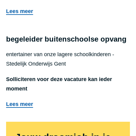
i
k
Lees meer
s
e
a
r
t
begeleider buitenschoolse opvang
H
i
V
e
entertainer van onze lagere schoolkinderen -
A
Stedelijk Onderwijs Gent
C
Solliciteren voor deze vacature kan ieder
moment
Lees meer