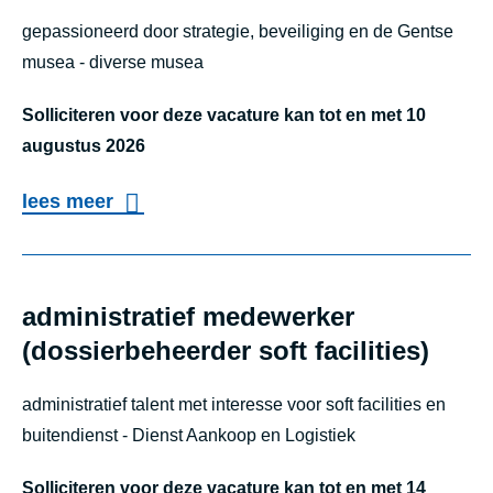
o
gepassioneerd door strategie, beveiliging en de Gentse
p
musea - diverse musea
v
o
Solliciteren voor deze vacature kan tot en met 10
e
augustus 2026
d
o
lees meer
e
v
r
e
r
administratief medewerker
h
(dossierbeheerder soft facilities)
o
administratief talent met interesse voor soft facilities en
o
buitendienst - Dienst Aankoop en Logistiek
f
d
Solliciteren voor deze vacature kan tot en met 14