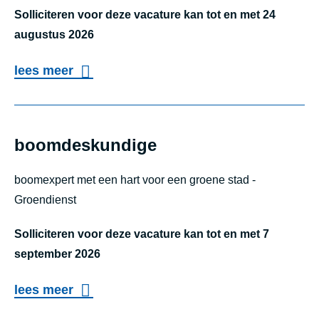
e
d
Solliciteren voor deze vacature kan tot en met 24
r
h
augustus 2026
(
y
o
lees meer
d
g
v
o
i
e
s
ë
r
boomdeskundige
s
n
m
i
i
boomexpert met een hart voor een groene stad -
e
e
s
Groendienst
d
r
t
e
b
Solliciteren voor deze vacature kan tot en met 7
w
september 2026
e
e
h
o
lees meer
r
e
v
boomdeskundi